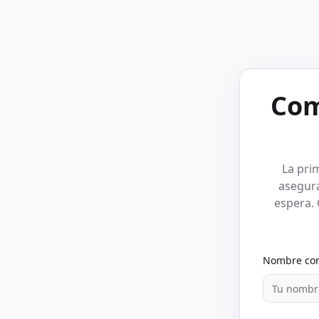
Com
La pri
asegura
espera.
Nombre co