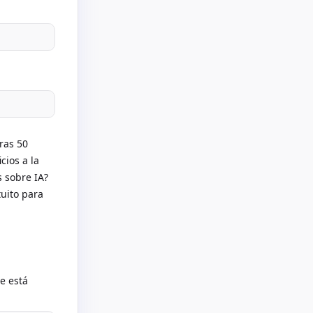
ras 50
ios a la
 sobre IA?
tuito para
te está